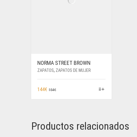
NORMA STREET BROWN
ZAPATOS
,
ZAPATOS DE MUJER
ESTE
EL
EL
144
€
154
€
PRODUCTO
PRECIO
PRECIO
TIENE
ORIGINAL
ACTUAL
MÚLTIPLES
ERA:
ES:
VARIANTES.
154€.
144€.
LAS
Productos relacionados
OPCIONES
SE