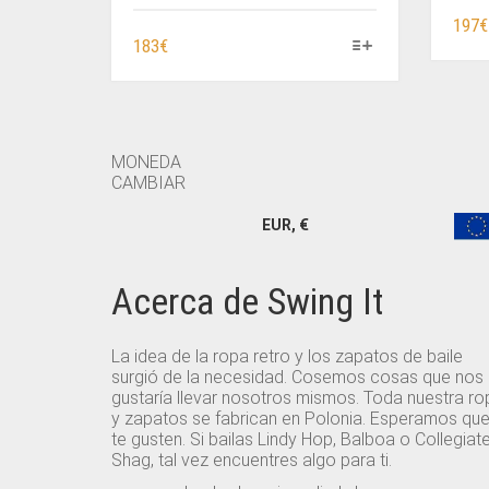
197
€
ESTE
183
€
PRODUCTO
TIENE
MÚLTIPLES
VARIANTES.
MONEDA
LAS
CAMBIAR
OPCIONES
SE
EUR, €
PUEDEN
ELEGIR
EN
Acerca de Swing It
LA
PÁGINA
DE
La idea de la ropa retro y los zapatos de baile
surgió de la necesidad. Cosemos cosas que nos
PRODUCTO
gustaría llevar nosotros mismos. Toda nuestra ro
y zapatos se fabrican en Polonia. Esperamos qu
te gusten. Si bailas Lindy Hop, Balboa o Collegiat
Shag, tal vez encuentres algo para ti.