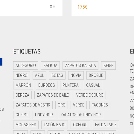
ESTE
ESTE
175
€
PRODUCTO
PRODUCTO
TIENE
TIENE
MÚLTIPLES
MÚLTIPLES
VARIANTES.
VARIANTES.
LAS
LAS
OPCIONES
OPCIONES
ETIQUETAS
E
SE
SE
PUEDEN
PUEDEN
ELEGIR
ELEGIR
¡B
ACCESORIO
BALBOA
ZAPATOS BALBOA
BEIGE
FE
EN
EN
NEGRO
AZUL
BOTAS
NOVIA
BROGUE
LA
LA
ZA
PÁGINA
PÁGINA
MARRÓN
BURDEOS
PUNTERA
CASUAL
DE
DE
DE
EN
CEREZA
ZAPATOS DE BAILE
VERDE OSCURO
PRODUCTO
PRODUCTO
Z
ZAPATOS DE VESTIR
ORO
VERDE
TACONES
BO
pa
e
CUERO
LINDY HOP
ZAPATOS DE LINDY HOP
NO
e
CU
MOCASINES
TACÓN BAJO
OXFORD
FALDA LÁPIZ