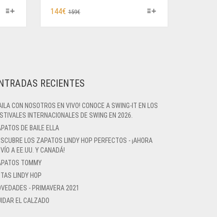
ESTE
EL
EL
144
€
159
€
PRODUCTO
PRECIO
PRECIO
TIENE
ORIGINAL
ACTUAL
MÚLTIPLES
ERA:
ES:
VARIANTES.
159€.
144€.
LAS
OPCIONES
NTRADAS RECIENTES
SE
PUEDEN
ELEGIR
AILA CON NOSOTROS EN VIVO! CONOCE A SWING-IT EN LOS
STIVALES INTERNACIONALES DE SWING EN 2026.
EN
LA
PATOS DE BAILE ELLA
PÁGINA
SCUBRE LOS ZAPATOS LINDY HOP PERFECTOS - ¡AHORA
DE
VÍO A EE.UU. Y CANADÁ!
PRODUCTO
APATOS TOMMY
TAS LINDY HOP
VEDADES - PRIMAVERA 2021
IDAR EL CALZADO