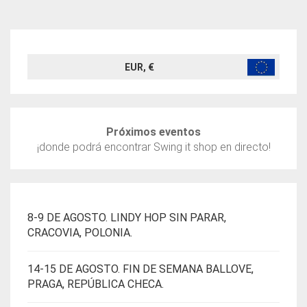
TIENE
MÚLTIPLES
VARIANTES.
LAS
OPCIONES
EUR, €
SE
PUEDEN
ELEGIR
EN
Próximos eventos
LA
¡donde podrá encontrar Swing it shop en directo!
PÁGINA
DE
PRODUCTO
8-9 DE AGOSTO. LINDY HOP SIN PARAR,
CRACOVIA, POLONIA.
14-15 DE AGOSTO. FIN DE SEMANA BALLOVE,
PRAGA, REPÚBLICA CHECA.