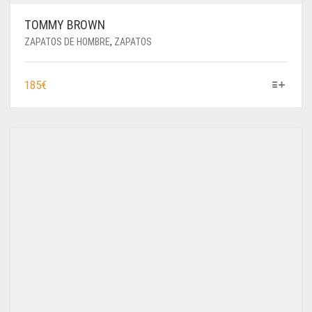
TOMMY BROWN
ZAPATOS DE HOMBRE
,
ZAPATOS
ESTE
185
€
PRODUCTO
TIENE
MÚLTIPLES
VARIANTES.
LAS
OPCIONES
SE
PUEDEN
ELEGIR
EN
LA
PÁGINA
DE
PRODUCTO