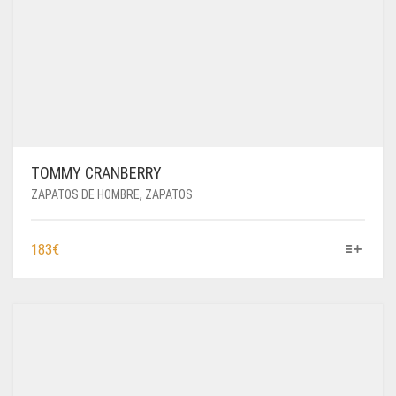
TOMMY CRANBERRY
ZAPATOS DE HOMBRE
,
ZAPATOS
ESTE
183
€
PRODUCTO
TIENE
MÚLTIPLES
VARIANTES.
LAS
OPCIONES
SE