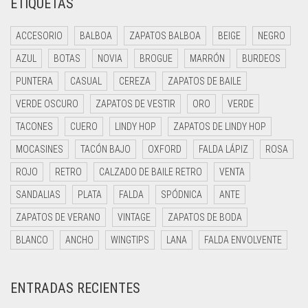
ETIQUETAS
ACCESORIO
BALBOA
ZAPATOS BALBOA
BEIGE
NEGRO
AZUL
BOTAS
NOVIA
BROGUE
MARRÓN
BURDEOS
PUNTERA
CASUAL
CEREZA
ZAPATOS DE BAILE
VERDE OSCURO
ZAPATOS DE VESTIR
ORO
VERDE
TACONES
CUERO
LINDY HOP
ZAPATOS DE LINDY HOP
MOCASINES
TACÓN BAJO
OXFORD
FALDA LÁPIZ
ROSA
ROJO
RETRO
CALZADO DE BAILE RETRO
VENTA
SANDALIAS
PLATA
FALDA
SPÓDNICA
ANTE
ZAPATOS DE VERANO
VINTAGE
ZAPATOS DE BODA
BLANCO
ANCHO
WINGTIPS
LANA
FALDA ENVOLVENTE
ENTRADAS RECIENTES