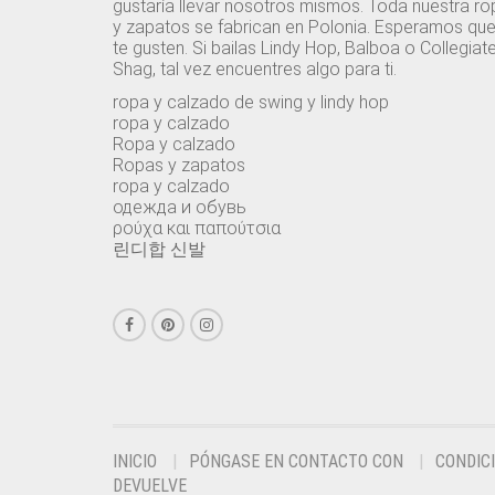
gustaría llevar nosotros mismos. Toda nuestra ro
y zapatos se fabrican en Polonia. Esperamos qu
te gusten. Si bailas Lindy Hop, Balboa o Collegiat
Shag, tal vez encuentres algo para ti.
ropa y calzado de swing y lindy hop
ropa y calzado
Ropa y calzado
Ropas y zapatos
ropa y calzado
одежда и обувь
ρούχα και παπούτσια
린디합 신발
INICIO
PÓNGASE EN CONTACTO CON
CONDIC
DEVUELVE