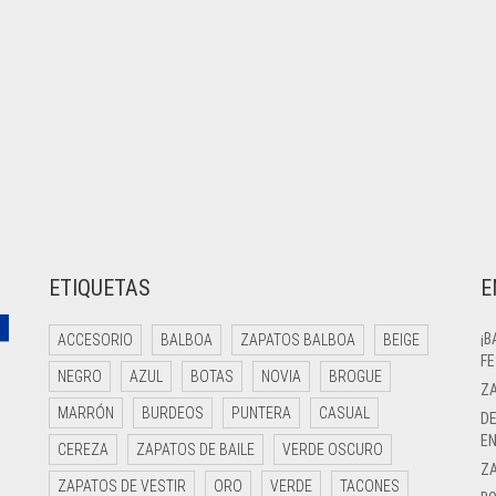
ETIQUETAS
E
¡B
ACCESORIO
BALBOA
ZAPATOS BALBOA
BEIGE
FE
NEGRO
AZUL
BOTAS
NOVIA
BROGUE
ZA
MARRÓN
BURDEOS
PUNTERA
CASUAL
DE
EN
CEREZA
ZAPATOS DE BAILE
VERDE OSCURO
Z
ZAPATOS DE VESTIR
ORO
VERDE
TACONES