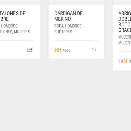
TALONES DE
CÁRDIGAN DE
ABRIG
BRE
MERINO
DOBL
BOTO
,
HOMBRES
,
ROPA
,
HOMBRES
,
GRAC
ALONES
,
MUJERES
SUÉTERES
MUJER
MUJER
ESTE
EL
EL
98
€
120
€
PRODUCTO
PRECIO
PRECIO
195
€
TIENE
ORIGINAL
ACTUAL
MÚLTIPLES
ERA:
ES:
VARIANTES.
120€.
98€.
LAS
OPCIONES
SE
PUEDEN
ELEGIR
EN
LA
PÁGINA