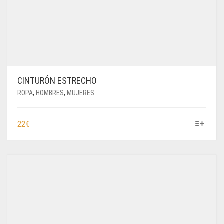
CINTURÓN ESTRECHO
ROPA
,
HOMBRES
,
MUJERES
ESTE
22
€
PRODUCTO
TIENE
MÚLTIPLES
VARIANTES.
LAS
OPCIONES
SE
PUEDEN
ELEGIR