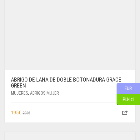
ABRIGO DE LANA DE DOBLE BOTONADURA GRACE
GREEN
EUR
MUJERES
,
ABRIGOS MUJER
PLN zł
EL
EL
195
€
293
€
PRECIO
PRECIO
ORIGINAL
ACTUAL
ERA:
ES: