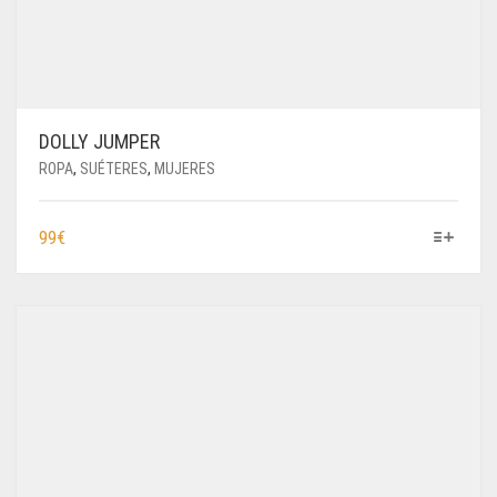
DOLLY JUMPER
ROPA
,
SUÉTERES
,
MUJERES
ESTE
99
€
PRODUCTO
TIENE
MÚLTIPLES
VARIANTES.
LAS
OPCIONES
SE
PUEDEN
ELEGIR
EN