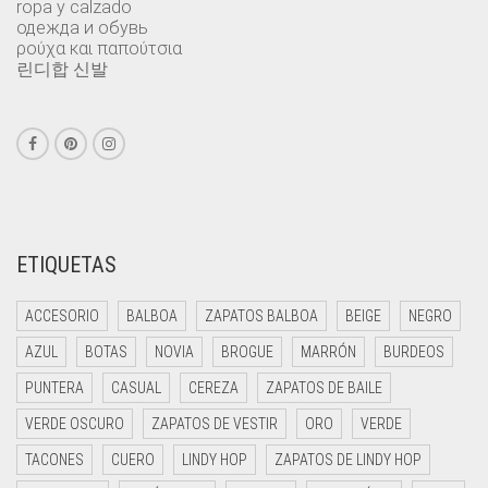
ropa y calzado
одежда и обувь
ρούχα και παπούτσια
린디합 신발
ETIQUETAS
ACCESORIO
BALBOA
ZAPATOS BALBOA
BEIGE
NEGRO
AZUL
BOTAS
NOVIA
BROGUE
MARRÓN
BURDEOS
PUNTERA
CASUAL
CEREZA
ZAPATOS DE BAILE
VERDE OSCURO
ZAPATOS DE VESTIR
ORO
VERDE
TACONES
CUERO
LINDY HOP
ZAPATOS DE LINDY HOP