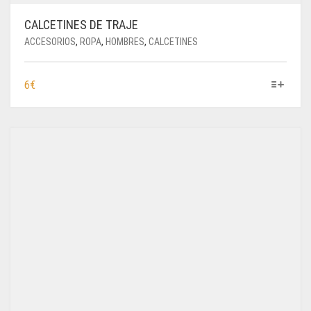
CALCETINES DE TRAJE
ACCESORIOS
,
ROPA
,
HOMBRES
,
CALCETINES
ESTE
6
€
PRODUCTO
TIENE
MÚLTIPLES
VARIANTES.
LAS
OPCIONES
SE
PUEDEN
ELEGIR
EN
LA
PÁGINA
DE
PRODUCTO