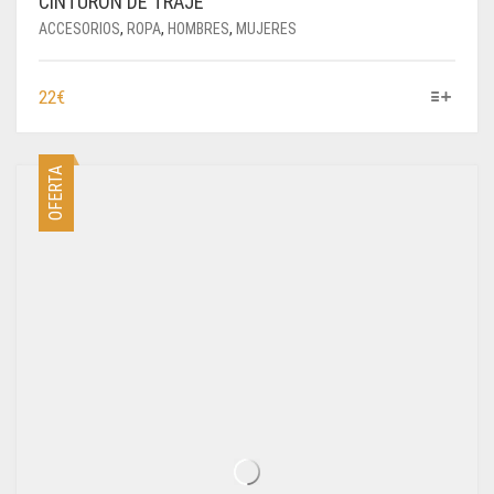
CINTURÓN DE TRAJE
ACCESORIOS
,
ROPA
,
HOMBRES
,
MUJERES
ESTE
22
€
PRODUCTO
TIENE
MÚLTIPLES
OFERTA
VARIANTES.
LAS
OPCIONES
SE
PUEDEN
ELEGIR
EN
LA
PÁGINA
DE
PRODUCTO