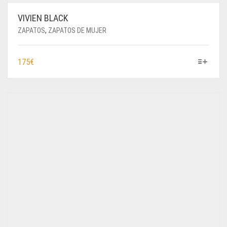
VIVIEN BLACK
ZAPATOS
,
ZAPATOS DE MUJER
ESTE
175
€
PRODUCTO
TIENE
MÚLTIPLES
VARIANTES.
LAS
OPCIONES
SE
PUEDEN
ELEGIR
EN
LA
PÁGINA
DE
PRODUCTO