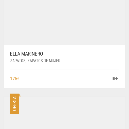
ELLA MARINERO
ZAPATOS
,
ZAPATOS DE MUJER
ESTE
175
€
PRODUCTO
TIENE
MÚLTIPLES
OFERTA
VARIANTES.
LAS
OPCIONES
SE
PUEDEN