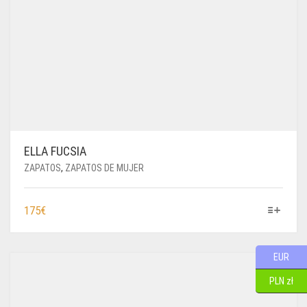
ELLA FUCSIA
ZAPATOS
,
ZAPATOS DE MUJER
ESTE
175
€
PRODUCTO
TIENE
MÚLTIPLES
EUR
VARIANTES.
PLN zł
LAS
OPCIONES