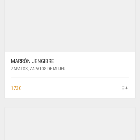
MARRÓN JENGIBRE
ZAPATOS
,
ZAPATOS DE MUJER
ESTE
173
€
PRODUCTO
TIENE
MÚLTIPLES
VARIANTES.
LAS
OPCIONES
SE