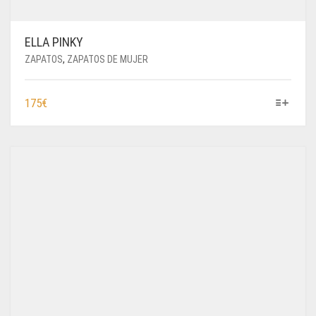
ELLA PINKY
ZAPATOS
,
ZAPATOS DE MUJER
ESTE
175
€
PRODUCTO
TIENE
MÚLTIPLES
VARIANTES.
LAS
OPCIONES
SE
PUEDEN
ELEGIR
EN
LA
PÁGINA
DE