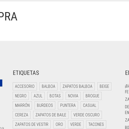
PRA
ETIQUETAS
E
¡B
ACCESORIO
BALBOA
ZAPATOS BALBOA
BEIGE
FE
NEGRO
AZUL
BOTAS
NOVIA
BROGUE
ZA
MARRÓN
BURDEOS
PUNTERA
CASUAL
DE
EN
CEREZA
ZAPATOS DE BAILE
VERDE OSCURO
Z
ZAPATOS DE VESTIR
ORO
VERDE
TACONES
BO
pa