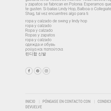
y zapatos se fabrican en Polonia. Esperamos qu
te gusten. Si bailas Lindy Hop, Balboa o Collegiat
Shag, tal vez encuentres algo para ti.
ropa y calzado de swing y lindy hop
ropa y calzado
Ropa y calzado
Ropas y zapatos
ropa y calzado
одежда и обувь
ρούχα και παπούτσια
린디합 신발
INICIO
PÓNGASE EN CONTACTO CON
CONDIC
DEVUELVE