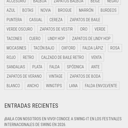
ACCESORIO
BALBOA
ZAPATOS BALBOA
BEIGE
NEGRO
AZUL
BOTAS
NOVIA
BROGUE
MARRÓN
BURDEOS
PUNTERA
CASUAL
CEREZA
ZAPATOS DE BAILE
VERDE OSCURO
ZAPATOS DE VESTIR
ORO
VERDE
TACONES
CUERO
LINDY HOP
ZAPATOS DE LINDY HOP
MOCASINES
TACÓN BAJO
OXFORD
FALDA LÁPIZ
ROSA
ROJO
RETRO
CALZADO DE BAILE RETRO
VENTA
SANDALIAS
PLATA
FALDA
SPÓDNICA
ANTE
ZAPATOS DE VERANO
VINTAGE
ZAPATOS DE BODA
BLANCO
ANCHO
WINGTIPS
LANA
FALDA ENVOLVENTE
ENTRADAS RECIENTES
¡BAILA CON NOSOTROS EN VIVO! CONOCE A SWING-IT EN LOS FESTIVALES
INTERNACIONALES DE SWING EN 2026.