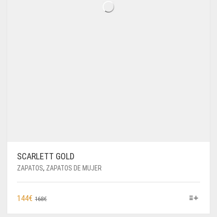
SCARLETT GOLD
ZAPATOS
,
ZAPATOS DE MUJER
ESTE
EL
EL
144
€
168
€
PRODUCTO
PRECIO
PRECIO