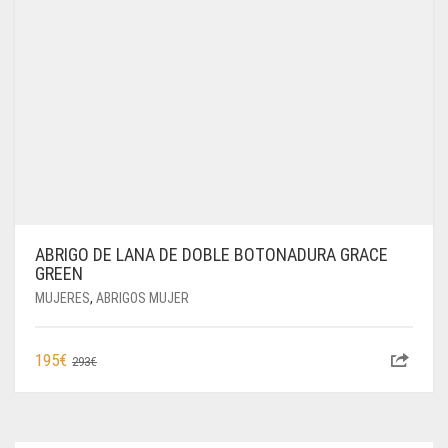
ABRIGO DE LANA DE DOBLE BOTONADURA GRACE
GREEN
MUJERES
,
ABRIGOS MUJER
EL
EL
195
€
293
€
PRECIO
PRECIO
ORIGINAL
ACTUAL
ERA:
ES: