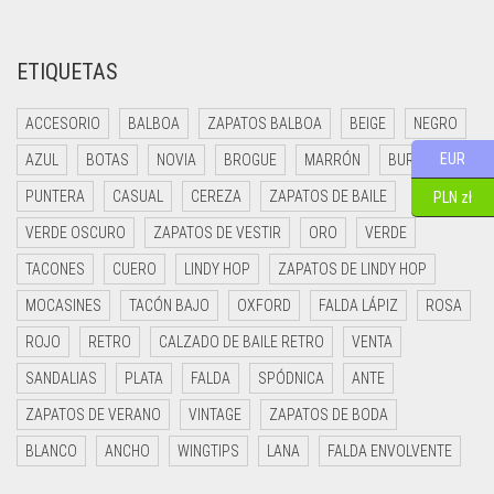
ETIQUETAS
ACCESORIO
BALBOA
ZAPATOS BALBOA
BEIGE
NEGRO
EUR
AZUL
BOTAS
NOVIA
BROGUE
MARRÓN
BURDEOS
PUNTERA
CASUAL
CEREZA
ZAPATOS DE BAILE
PLN zł
VERDE OSCURO
ZAPATOS DE VESTIR
ORO
VERDE
TACONES
CUERO
LINDY HOP
ZAPATOS DE LINDY HOP
MOCASINES
TACÓN BAJO
OXFORD
FALDA LÁPIZ
ROSA
ROJO
RETRO
CALZADO DE BAILE RETRO
VENTA
SANDALIAS
PLATA
FALDA
SPÓDNICA
ANTE
ZAPATOS DE VERANO
VINTAGE
ZAPATOS DE BODA
BLANCO
ANCHO
WINGTIPS
LANA
FALDA ENVOLVENTE