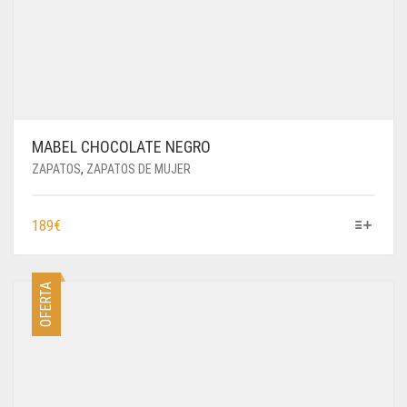
MABEL CHOCOLATE NEGRO
ZAPATOS
,
ZAPATOS DE MUJER
ESTE
189
€
PRODUCTO
TIENE
MÚLTIPLES
OFERTA
VARIANTES.
LAS
OPCIONES
SE
PUEDEN
ELEGIR