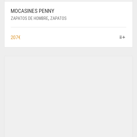
MOCASINES PENNY
ZAPATOS DE HOMBRE
,
ZAPATOS
ESTE
207
€
PRODUCTO
TIENE
MÚLTIPLES
VARIANTES.
LAS
OPCIONES
SE
PUEDEN
ELEGIR
EN
LA
PÁGINA
DE
PRODUCTO