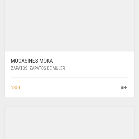
MOCASINES MOKA
ZAPATOS
,
ZAPATOS DE MUJER
ESTE
185
€
PRODUCTO
TIENE
MÚLTIPLES
VARIANTES.
LAS
OPCIONES
SE