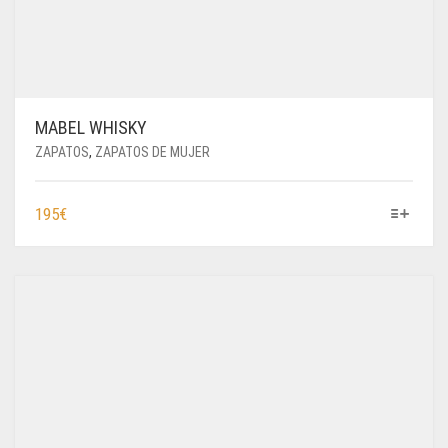
MABEL WHISKY
ZAPATOS
,
ZAPATOS DE MUJER
ESTE
195
€
PRODUCTO
TIENE
MÚLTIPLES
VARIANTES.
LAS
OPCIONES
SE
PUEDEN
ELEGIR
EN