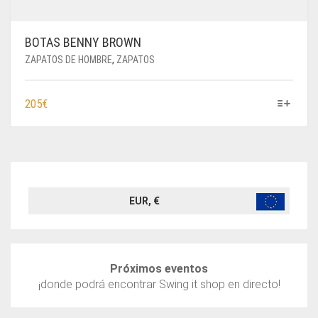
BOTAS BENNY BROWN
ZAPATOS DE HOMBRE
,
ZAPATOS
ESTE
205
€
PRODUCTO
TIENE
MÚLTIPLES
VARIANTES.
LAS
OPCIONES
EUR, €
SE
PUEDEN
ELEGIR
EN
Próximos eventos
LA
¡donde podrá encontrar Swing it shop en directo!
PÁGINA
DE