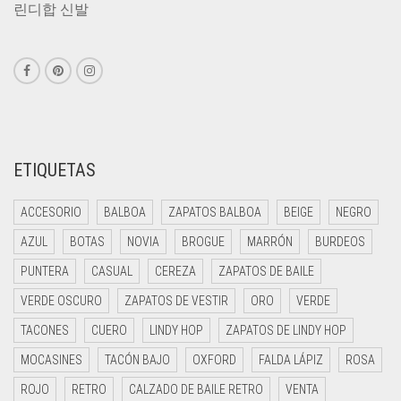
린디합 신발
ETIQUETAS
ACCESORIO
BALBOA
ZAPATOS BALBOA
BEIGE
NEGRO
AZUL
BOTAS
NOVIA
BROGUE
MARRÓN
BURDEOS
PUNTERA
CASUAL
CEREZA
ZAPATOS DE BAILE
VERDE OSCURO
ZAPATOS DE VESTIR
ORO
VERDE
TACONES
CUERO
LINDY HOP
ZAPATOS DE LINDY HOP
MOCASINES
TACÓN BAJO
OXFORD
FALDA LÁPIZ
ROSA
ROJO
RETRO
CALZADO DE BAILE RETRO
VENTA