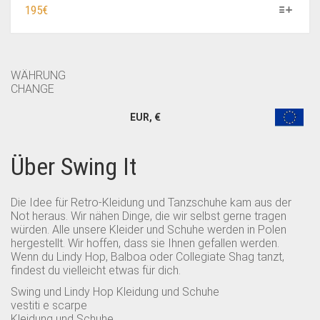
DIESES
195
€
PRODUKT
WEIST
MEHRERE
VARIANTEN
WÄHRUNG
AUF.
CHANGE
DIE
EUR, €
OPTIONEN
KÖNNEN
AUF
Über Swing It
DER
PRODUKTSEITE
GEWÄHLT
Die Idee für Retro-Kleidung und Tanzschuhe kam aus der
WERDEN
Not heraus. Wir nähen Dinge, die wir selbst gerne tragen
würden. Alle unsere Kleider und Schuhe werden in Polen
hergestellt. Wir hoffen, dass sie Ihnen gefallen werden.
Wenn du Lindy Hop, Balboa oder Collegiate Shag tanzt,
findest du vielleicht etwas für dich.
Swing und Lindy Hop Kleidung und Schuhe
vestiti e scarpe
Kleidung und Schuhe