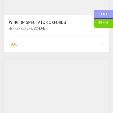
EUR €
WINGTIP SPECTATOR OXFORDS
PLN zł
HERRENSCHUHE
,
SCHUHE
DIESES
183
€
PRODUKT
WEIST
MEHRERE
VARIANTEN
AUF.
DIE
OPTIONEN
KÖNNEN
AUF
DER
PRODUKTSEITE
GEWÄHLT