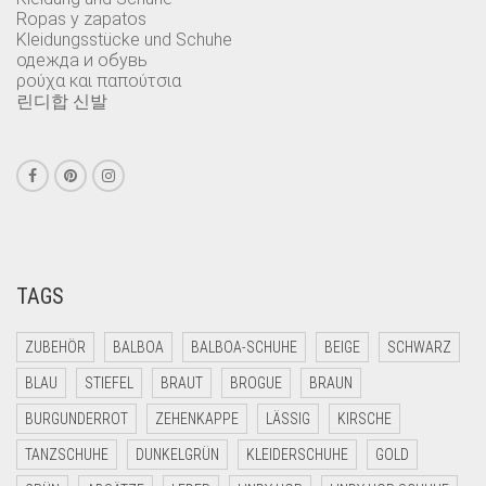
Ropas y zapatos
Kleidungsstücke und Schuhe
одежда и обувь
ρούχα και παπούτσια
린디합 신발
TAGS
ZUBEHÖR
BALBOA
BALBOA-SCHUHE
BEIGE
SCHWARZ
BLAU
STIEFEL
BRAUT
BROGUE
BRAUN
BURGUNDERROT
ZEHENKAPPE
LÄSSIG
KIRSCHE
TANZSCHUHE
DUNKELGRÜN
KLEIDERSCHUHE
GOLD