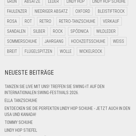
GRÜN
ABSÄTZE
LEDER
LINDY HOP
LINDY HOP SCHUHE
FAULENZER
NIEDRIGER ABSATZ
OXFORD
BLEISTIFTROCK
ROSA
ROT
RETRO
RETRO-TANZSCHUHE
VERKAUF
SANDALEN
SILBER
ROCK
SPÓDNICA
WILDLEDER
SOMMERSCHUHE
JAHRGANG
HOCHZEITSSCHUHE
WEISS
BREIT
FLÜGELSPITZEN
WOLLE
WICKELROCK
NEUESTE BEITRÄGE
TANZEN SIE LIVE MIT UNS! TREFFEN SIE SWING-IT AUF DEN
INTERNATIONALEN SWING-FESTIVALS 2026.
ELLA TANZSCHUHE
ENTDECKEN SIE DIE PERFEKTEN LINDY HOP SCHUHE - JETZT AUCH IN DEN
USA UND KANADA!
TOMMY SCHUHE
LINDY HOP STIEFEL