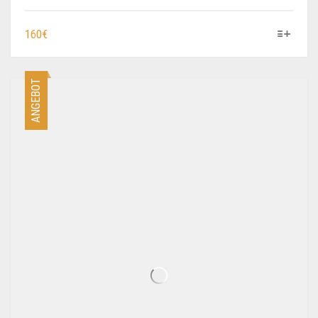
DIESES
160
€
PRODUKT
WEIST
MEHRERE
ANGEBOT
VARIANTEN
AUF.
DIE
OPTIONEN
KÖNNEN
AUF
DER
PRODUKTSEITE
GEWÄHLT
WERDEN