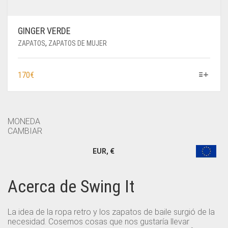
GINGER VERDE
ZAPATOS
,
ZAPATOS DE MUJER
ESTE
170
€
PRODUCTO
TIENE
MÚLTIPLES
VARIANTES.
MONEDA
LAS
CAMBIAR
OPCIONES
EUR, €
SE
PUEDEN
ELEGIR
Acerca de Swing It
EN
LA
PÁGINA
La idea de la ropa retro y los zapatos de baile surgió de la
DE
necesidad. Cosemos cosas que nos gustaría llevar