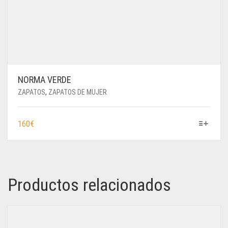
NORMA VERDE
ZAPATOS
,
ZAPATOS DE MUJER
ESTE
160
€
PRODUCTO
TIENE
MÚLTIPLES
VARIANTES.
LAS
Productos relacionados
OPCIONES
SE
PUEDEN
ELEGIR