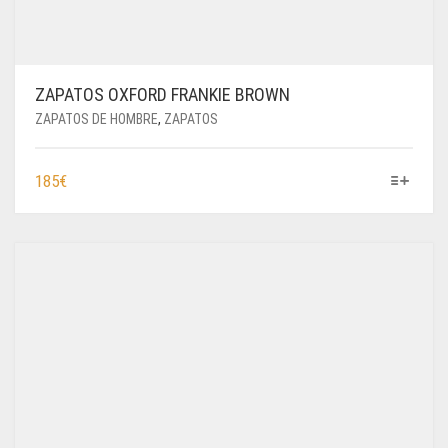
ZAPATOS OXFORD FRANKIE BROWN
ZAPATOS DE HOMBRE
,
ZAPATOS
ESTE
185
€
PRODUCTO
TIENE
MÚLTIPLES
VARIANTES.
LAS
OPCIONES
SE
PUEDEN
ELEGIR
EN
LA
PÁGINA