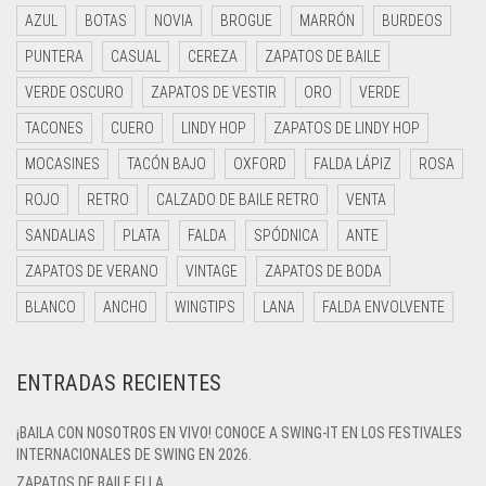
AZUL
BOTAS
NOVIA
BROGUE
MARRÓN
BURDEOS
PUNTERA
CASUAL
CEREZA
ZAPATOS DE BAILE
VERDE OSCURO
ZAPATOS DE VESTIR
ORO
VERDE
TACONES
CUERO
LINDY HOP
ZAPATOS DE LINDY HOP
MOCASINES
TACÓN BAJO
OXFORD
FALDA LÁPIZ
ROSA
ROJO
RETRO
CALZADO DE BAILE RETRO
VENTA
SANDALIAS
PLATA
FALDA
SPÓDNICA
ANTE
ZAPATOS DE VERANO
VINTAGE
ZAPATOS DE BODA
BLANCO
ANCHO
WINGTIPS
LANA
FALDA ENVOLVENTE
ENTRADAS RECIENTES
¡BAILA CON NOSOTROS EN VIVO! CONOCE A SWING-IT EN LOS FESTIVALES
INTERNACIONALES DE SWING EN 2026.
ZAPATOS DE BAILE ELLA