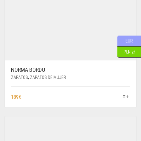
EUR
PLN zł
NORMA BORDO
ZAPATOS
,
ZAPATOS DE MUJER
ESTE
189
€
PRODUCTO
TIENE
MÚLTIPLES
VARIANTES.
LAS
OPCIONES