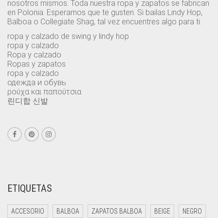
PRODUCTO
nosotros mismos. Toda nuestra ropa y zapatos se fabrican
en Polonia. Esperamos que te gusten. Si bailas Lindy Hop,
Balboa o Collegiate Shag, tal vez encuentres algo para ti.
ropa y calzado de swing y lindy hop
ropa y calzado
Ropa y calzado
Ropas y zapatos
ropa y calzado
одежда и обувь
ρούχα και παπούτσια
린디합 신발
ETIQUETAS
ACCESORIO
BALBOA
ZAPATOS BALBOA
BEIGE
NEGRO