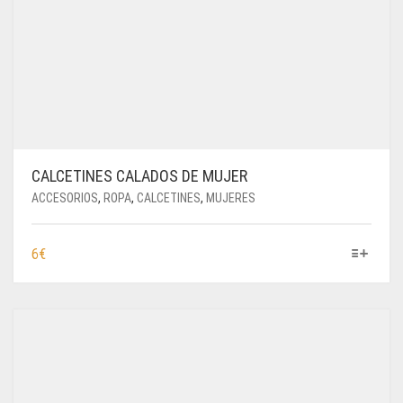
CALCETINES CALADOS DE MUJER
ACCESORIOS
,
ROPA
,
CALCETINES
,
MUJERES
ESTE
6
€
PRODUCTO
TIENE
MÚLTIPLES
VARIANTES.
LAS
OPCIONES
SE