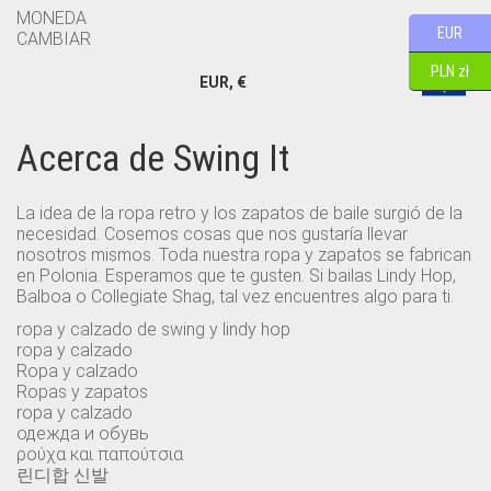
MONEDA
EUR
CAMBIAR
PLN zł
EUR, €
Acerca de Swing It
La idea de la ropa retro y los zapatos de baile surgió de la
necesidad. Cosemos cosas que nos gustaría llevar
nosotros mismos. Toda nuestra ropa y zapatos se fabrican
en Polonia. Esperamos que te gusten. Si bailas Lindy Hop,
Balboa o Collegiate Shag, tal vez encuentres algo para ti.
ropa y calzado de swing y lindy hop
ropa y calzado
Ropa y calzado
Ropas y zapatos
ropa y calzado
одежда и обувь
ρούχα και παπούτσια
린디합 신발