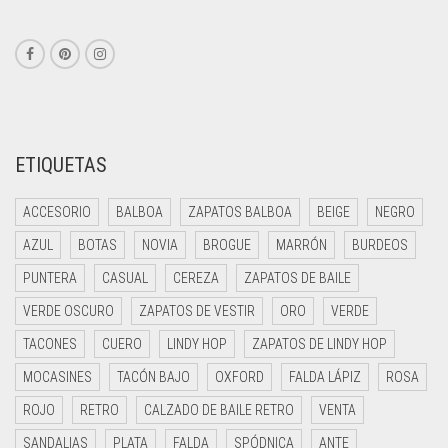
ETIQUETAS
ACCESORIO
BALBOA
ZAPATOS BALBOA
BEIGE
NEGRO
AZUL
BOTAS
NOVIA
BROGUE
MARRÓN
BURDEOS
PUNTERA
CASUAL
CEREZA
ZAPATOS DE BAILE
VERDE OSCURO
ZAPATOS DE VESTIR
ORO
VERDE
TACONES
CUERO
LINDY HOP
ZAPATOS DE LINDY HOP
MOCASINES
TACÓN BAJO
OXFORD
FALDA LÁPIZ
ROSA
ROJO
RETRO
CALZADO DE BAILE RETRO
VENTA
SANDALIAS
PLATA
FALDA
SPÓDNICA
ANTE