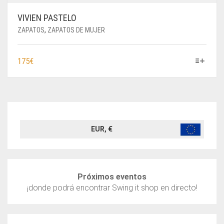
VIVIEN PASTELO
ZAPATOS
,
ZAPATOS DE MUJER
ESTE
175
€
PRODUCTO
TIENE
MÚLTIPLES
VARIANTES.
LAS
OPCIONES
EUR, €
SE
PUEDEN
ELEGIR
EN
Próximos eventos
LA
¡donde podrá encontrar Swing it shop en directo!
PÁGINA
DE
PRODUCTO