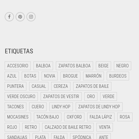
ETIQUETAS
ACCESORIO
BALBOA
ZAPATOS BALBOA
BEIGE
NEGRO
AZUL
BOTAS
NOVIA
BROGUE
MARRÓN
BURDEOS
PUNTERA
CASUAL
CEREZA
ZAPATOS DE BAILE
VERDE OSCURO
ZAPATOS DE VESTIR
ORO
VERDE
TACONES
CUERO
LINDY HOP
ZAPATOS DE LINDY HOP
MOCASINES
TACÓN BAJO
OXFORD
FALDA LÁPIZ
ROSA
ROJO
RETRO
CALZADO DE BAILE RETRO
VENTA
SANDALIAS
PLATA
FALDA
SPÓDNICA
ANTE