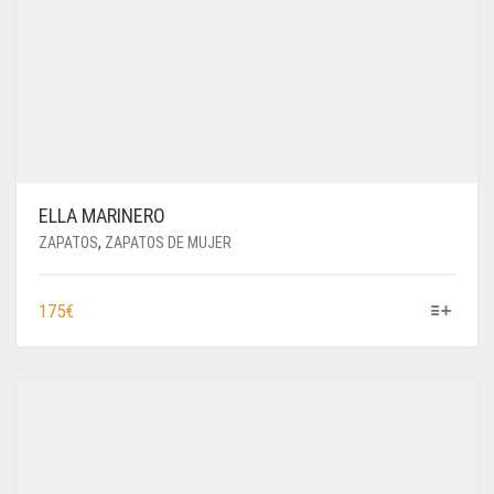
ELLA MARINERO
ZAPATOS
,
ZAPATOS DE MUJER
ESTE
175
€
PRODUCTO
TIENE
MÚLTIPLES
VARIANTES.
LAS
OPCIONES
SE