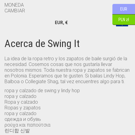
MONEDA
EUR
CAMBIAR
PLN zł
EUR, €
Acerca de Swing It
La idea de la ropa retro y los zapatos de baile surgió de la
necesidad. Cosemos cosas que nos gustaría llevar
nosotros mismos. Toda nuestra ropa y zapatos se fabrican
en Polonia. Esperamos que te gusten. Si bailas Lindy Hop,
Balboa o Collegiate Shag, tal vez encuentres algo para ti.
ropa y calzado de swing y lindy hop
ropa y calzado
Ropa y calzado
Ropas y zapatos
ropa y calzado
одежда и обувь
ρούχα και παπούτσια
린디합 신발