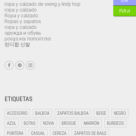
EUR
ropa y calzado de swing y lindy hop
ropa y calzado
PLN zł
Ropa y calzado
Ropas y zapatos
ropa y calzado
одежда и обувь
ρούχα και παπούτσια
린디합 신발
ETIQUETAS
ACCESORIO
BALBOA
ZAPATOS BALBOA
BEIGE
NEGRO
AZUL
BOTAS
NOVIA
BROGUE
MARRÓN
BURDEOS
PUNTERA
CASUAL
CEREZA
ZAPATOS DE BAILE