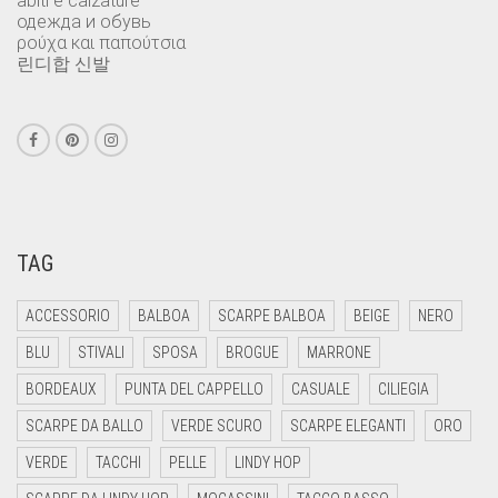
abiti e calzature
одежда и обувь
ρούχα και παπούτσια
린디합 신발
TAG
ACCESSORIO
BALBOA
SCARPE BALBOA
BEIGE
NERO
BLU
STIVALI
SPOSA
BROGUE
MARRONE
BORDEAUX
PUNTA DEL CAPPELLO
CASUALE
CILIEGIA
SCARPE DA BALLO
VERDE SCURO
SCARPE ELEGANTI
ORO
VERDE
TACCHI
PELLE
LINDY HOP