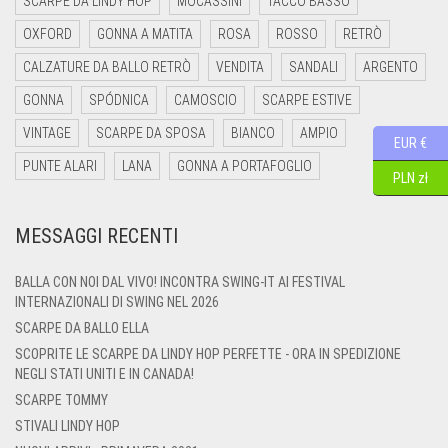
SCARPE DA LINDY HOP
MOCASSINI
TACCO BASSO
OXFORD
GONNA A MATITA
ROSA
ROSSO
RETRÒ
CALZATURE DA BALLO RETRÒ
VENDITA
SANDALI
ARGENTO
GONNA
SPÓDNICA
CAMOSCIO
SCARPE ESTIVE
VINTAGE
SCARPE DA SPOSA
BIANCO
AMPIO
EUR €
PUNTE ALARI
LANA
GONNA A PORTAFOGLIO
PLN zł
MESSAGGI RECENTI
BALLA CON NOI DAL VIVO! INCONTRA SWING-IT AI FESTIVAL
INTERNAZIONALI DI SWING NEL 2026
SCARPE DA BALLO ELLA
SCOPRITE LE SCARPE DA LINDY HOP PERFETTE - ORA IN SPEDIZIONE
NEGLI STATI UNITI E IN CANADA!
SCARPE TOMMY
STIVALI LINDY HOP