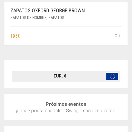
ZAPATOS OXFORD GEORGE BROWN
ZAPATOS DE HOMBRE
,
ZAPATOS
ESTE
195
€
PRODUCTO
TIENE
MÚLTIPLES
VARIANTES.
LAS
OPCIONES
EUR, €
SE
PUEDEN
ELEGIR
EN
Próximos eventos
LA
¡donde podrá encontrar Swing it shop en directo!
PÁGINA
DE
PRODUCTO