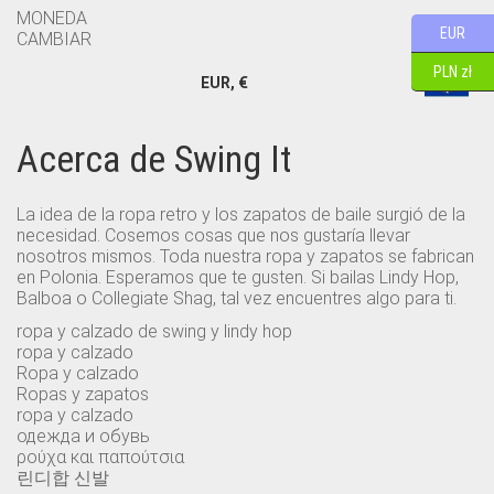
MONEDA
EUR
CAMBIAR
PLN zł
EUR, €
Acerca de Swing It
La idea de la ropa retro y los zapatos de baile surgió de la
necesidad. Cosemos cosas que nos gustaría llevar
nosotros mismos. Toda nuestra ropa y zapatos se fabrican
en Polonia. Esperamos que te gusten. Si bailas Lindy Hop,
Balboa o Collegiate Shag, tal vez encuentres algo para ti.
ropa y calzado de swing y lindy hop
ropa y calzado
Ropa y calzado
Ropas y zapatos
ropa y calzado
одежда и обувь
ρούχα και παπούτσια
린디합 신발