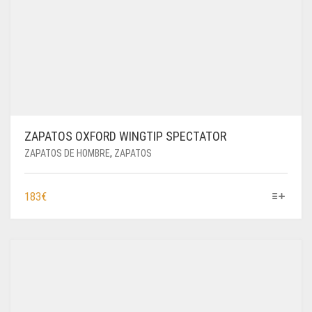
ZAPATOS OXFORD WINGTIP SPECTATOR
ZAPATOS DE HOMBRE
,
ZAPATOS
ESTE
183
€
PRODUCTO
TIENE
MÚLTIPLES
VARIANTES.
LAS
OPCIONES
SE