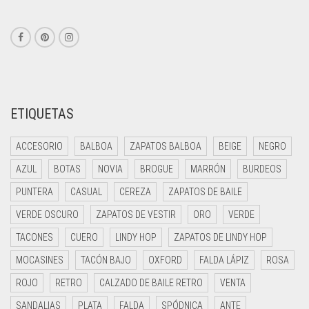
ETIQUETAS
ACCESORIO
BALBOA
ZAPATOS BALBOA
BEIGE
NEGRO
AZUL
BOTAS
NOVIA
BROGUE
MARRÓN
BURDEOS
PUNTERA
CASUAL
CEREZA
ZAPATOS DE BAILE
VERDE OSCURO
ZAPATOS DE VESTIR
ORO
VERDE
TACONES
CUERO
LINDY HOP
ZAPATOS DE LINDY HOP
MOCASINES
TACÓN BAJO
OXFORD
FALDA LÁPIZ
ROSA
ROJO
RETRO
CALZADO DE BAILE RETRO
VENTA
SANDALIAS
PLATA
FALDA
SPÓDNICA
ANTE