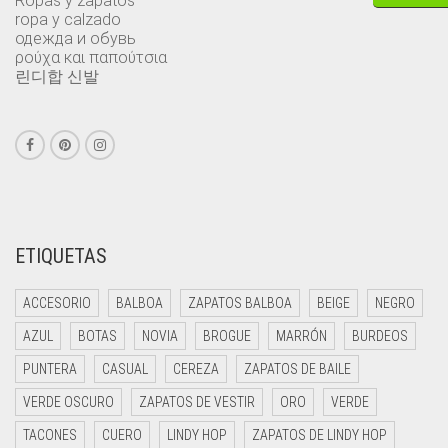
Ropas y zapatos
ropa y calzado
одежда и обувь
ρούχα και παπούτσια
린디합 신발
ETIQUETAS
ACCESORIO
BALBOA
ZAPATOS BALBOA
BEIGE
NEGRO
AZUL
BOTAS
NOVIA
BROGUE
MARRÓN
BURDEOS
PUNTERA
CASUAL
CEREZA
ZAPATOS DE BAILE
VERDE OSCURO
ZAPATOS DE VESTIR
ORO
VERDE
TACONES
CUERO
LINDY HOP
ZAPATOS DE LINDY HOP