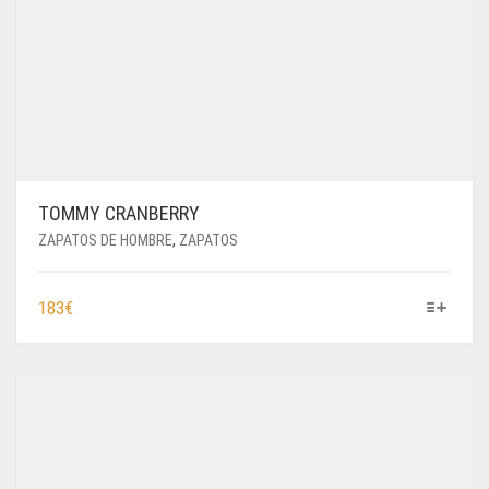
TOMMY CRANBERRY
ZAPATOS DE HOMBRE
,
ZAPATOS
ESTE
183
€
PRODUCTO
TIENE
MÚLTIPLES
VARIANTES.
LAS
OPCIONES
SE