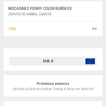
MOCASINES PENNY COLOR BURDEOS
ZAPATOS DE HOMBRE
,
ZAPATOS
ESTE
195
€
PRODUCTO
TIENE
MÚLTIPLES
VARIANTES.
LAS
OPCIONES
EUR, €
SE
PUEDEN
ELEGIR
EN
Próximos eventos
LA
¡donde podrá encontrar Swing it shop en directo!
PÁGINA
DE
PRODUCTO