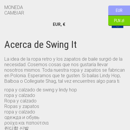
MONEDA
EUR
CAMBIAR
PLN zł
EUR, €
Acerca de Swing It
La idea de la ropa retro y los zapatos de baile surgió de la
necesidad. Cosemos cosas que nos gustaría llevar
nosotros mismos. Toda nuestra ropa y zapatos se fabrican
en Polonia. Esperamos que te gusten. Si bailas Lindy Hop,
Balboa o Collegiate Shag, tal vez encuentres algo para ti.
ropa y calzado de swing y lindy hop
ropa y calzado
Ropa y calzado
Ropas y zapatos
ropa y calzado
одежда и обувь
ρούχα και παπούτσια
린디합 신발