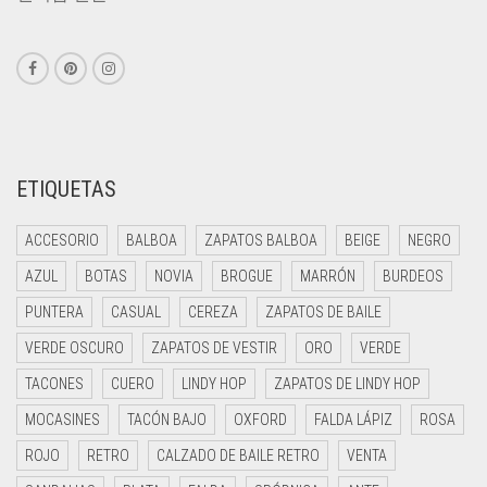
ETIQUETAS
ACCESORIO
BALBOA
ZAPATOS BALBOA
BEIGE
NEGRO
AZUL
BOTAS
NOVIA
BROGUE
MARRÓN
BURDEOS
PUNTERA
CASUAL
CEREZA
ZAPATOS DE BAILE
VERDE OSCURO
ZAPATOS DE VESTIR
ORO
VERDE
TACONES
CUERO
LINDY HOP
ZAPATOS DE LINDY HOP
MOCASINES
TACÓN BAJO
OXFORD
FALDA LÁPIZ
ROSA
ROJO
RETRO
CALZADO DE BAILE RETRO
VENTA