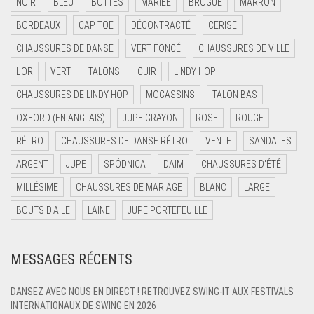
NOIR
BLEU
BOTTES
MARIÉE
BROGUE
MARRON
BORDEAUX
CAP TOE
DÉCONTRACTÉ
CERISE
CHAUSSURES DE DANSE
VERT FONCÉ
CHAUSSURES DE VILLE
L'OR
VERT
TALONS
CUIR
LINDY HOP
CHAUSSURES DE LINDY HOP
MOCASSINS
TALON BAS
OXFORD (EN ANGLAIS)
JUPE CRAYON
ROSE
ROUGE
RÉTRO
CHAUSSURES DE DANSE RÉTRO
VENTE
SANDALES
ARGENT
JUPE
SPÓDNICA
DAIM
CHAUSSURES D'ÉTÉ
MILLÉSIME
CHAUSSURES DE MARIAGE
BLANC
LARGE
BOUTS D'AILE
LAINE
JUPE PORTEFEUILLE
MESSAGES RÉCENTS
DANSEZ AVEC NOUS EN DIRECT ! RETROUVEZ SWING-IT AUX FESTIVALS
INTERNATIONAUX DE SWING EN 2026