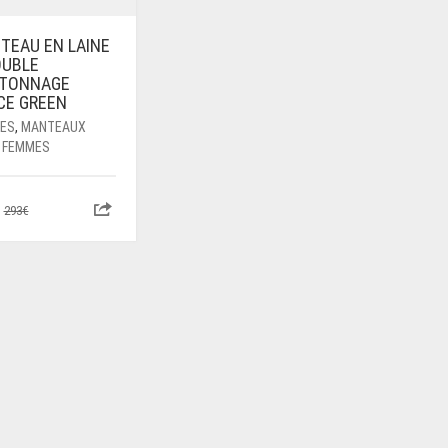
TEAU EN LAINE
OUBLE
TONNAGE
CE GREEN
ES
,
MANTEAUX
 FEMMES
LE
LE
293
€
PRIX
PRIX
INITIAL
ACTUEL
ÉTAIT :
EST :
293€.
195€.