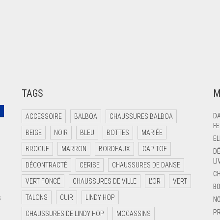
TAGS
M
DA
ACCESSOIRE
BALBOA
CHAUSSURES BALBOA
FE
BEIGE
NOIR
BLEU
BOTTES
MARIÉE
E
BROGUE
MARRON
BORDEAUX
CAP TOE
DÉ
LI
DÉCONTRACTÉ
CERISE
CHAUSSURES DE DANSE
C
VERT FONCÉ
CHAUSSURES DE VILLE
L'OR
VERT
BO
s
TALONS
CUIR
LINDY HOP
NO
PR
CHAUSSURES DE LINDY HOP
MOCASSINS